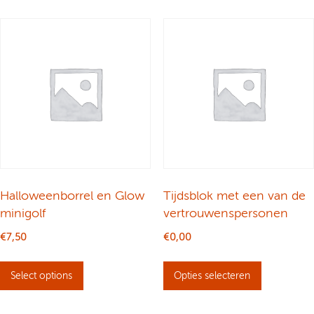
Halloweenborrel en Glow
Tijdsblok met een van de
minigolf
vertrouwenspersonen
€
7,50
€
0,00
D
Select options
Opties selecteren
i
t